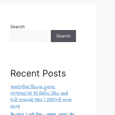
Search
Search
Recent Posts
અમરેલીમાં સિંહના હુમલા:
લલ્લુભાઈએ 10 મિનિટ સિંહ સામે
લડી બચાવ્યો જીવ | 2001ની સત્ય
ઘટના
🎬 धुरंधर 2 मूवी रिव्यू – एक्शन, ड्रामा और