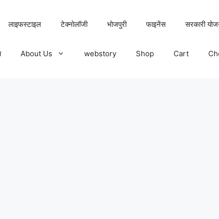
लाइफस्टाइल
टेक्नोलॉजी
भोजपुरी
फाइनेंस
सरकारी योज
य
About Us
webstory
Shop
Cart
Ch