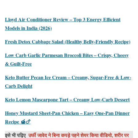
Lloyd Air Conditioner Review – Top 3 Energy Efficient
Models in India (2026)
Fresh Detox Cabbage Salad (Healthy Belly-Friendly Recipe)
Low Carb Garlic Parmesan Broccoli Bites – Crispy, Cheesy
& Guilt-Free
Keto Butter Pecan Ice Cream – Creamy, Sugar-Free & Low-
Carb Delight
Keto Lemon Mascarpone Tart – Creamy Low-Carb Dessert
Honey Mustard Sheet-Pan Chicken – Easy One-Pan Dinner
Recipe 🍯🍗
इसे भी पढ़िए
उर्फी जावेद ने बिना कपड़े पहने शेयर किया वीडियो, शरीर पर