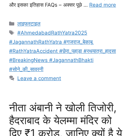
और इसका इतिहास FAQs – अक्सर पूछे …
Read more
Categories
लाइफस्टाइल
Tags
#AhmedabadRathYatra2025
#JagannathRathYatra #गजराज_बेकाबू
#RathYatraAccident #छेरा_पहाड़ा #रथयात्रा_हादसा
#BreakingNews #JagannathBhakti
#सोने_की_सावरनी
Leave a comment
नीता अंबानी ने खोली तिजोरी,
हैदराबाद के येलम्मा मंदिर को
दिए ₹1 करोड़, जानिए क्यों है ये