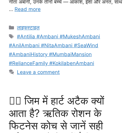
नीता अंबानी, उनके तीनों बच्चे — आकाश, ईशा और अनंत, साथ
…
Read more
Categories
लाइफस्टाइल
Tags
#Antilia #Ambani #MukeshAmbani
#AnilAmbani #NitaAmbani #SeaWind
#AmbaniHistory #MumbaiMansion
#RelianceFamily #KokilabenAmbani
Leave a comment
🏋️‍♂️ जिम में हार्ट अटैक क्यों
आता है? ऋतिक रोशन के
फिटनेस कोच से जानें सही