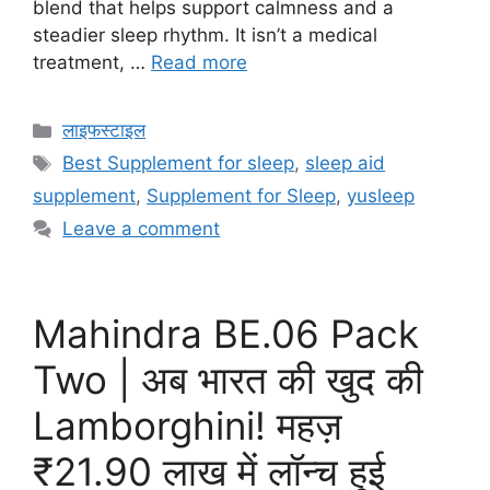
blend that helps support calmness and a
steadier sleep rhythm. It isn’t a medical
treatment, …
Read more
Categories
लाइफस्टाइल
Tags
Best Supplement for sleep
,
sleep aid
supplement
,
Supplement for Sleep
,
yusleep
Leave a comment
Mahindra BE.06 Pack
Two | अब भारत की खुद की
Lamborghini! महज़
₹21.90 लाख में लॉन्च हुई