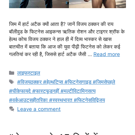
जिम में हार्ट अटैक क्यों आता है? जानें विजय ठक्कर की राय
बॉलीवुड के फिटनेस आइकन्स ऋतिक रोशन और टाइगर श्रॉफ के
हेल्थ कोच विजय ठक्कर ने हाल ही में दिव्य भास्कर से खास
बातचीत में बताया कि आज की युवा पीढ़ी फिटनेस को लेकर कई
गलतियां कर रही है, जिससे हार्ट अटैक जैसी …
Read more
Categories
लाइफस्टाइल
Tags
#विजयठक्कर #हेल्थटिप्स #फिटनेसगाइड #जिमसेपहले
#घीकेफायदे #फास्टफूडनहीं #मल्टीविटामिनसत्य
#वर्कआउटसहीतरिका #स्वस्थभारत #फिटनेसविद्विजय
Leave a comment