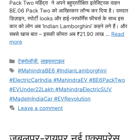
Pack Two महिंद्रा ने अपने बहुप्रतीक्षित इलेक्ट्रिक वाहन
BE.06 Pack Two को आखिरकार लॉन्च कर दिया है। दमदार
डिज़ाइन, स्पोर्टी looks और हाई-परफॉर्मेंस फीचर्स के साथ इस
कार को लोग अब ‘Indian Lamborghini’ कहने लगे हैं। और
सबसे खास बात – इसकी कीमत अब ₹21.90 लाख …
Read
more
Categories
टेक्नोलॉजी
,
लाइफस्टाइल
Tags
#MahindraBE6 #IndianLamborghini
#ElectricCarIndia #MahindraEV #BE6PackTwo
#EVUnder22Lakh #MahindraElectricSUV
#MadeInIndiaCar #EVRevolution
Leave a comment
जबलपुर-रायपुर नई एक्सप्रेस