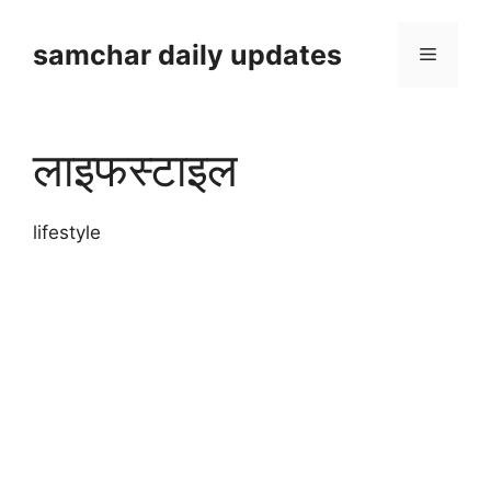
Skip
to
samchar daily updates
Menu
content
लाइफस्टाइल
lifestyle