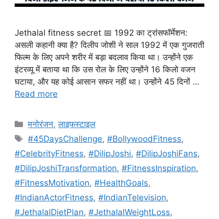
Jethalal fitness secret 📅 1992 का ट्रांसफॉर्मेशन:
असली कहानी क्या है? दिलीप जोशी ने साल 1992 में एक गुजराती
फिल्म के लिए अपने शरीर में बड़ा बदलाव किया था। उन्होंने एक
इंटरव्यू में बताया था कि उस रोल के लिए उन्होंने 16 किलो वजन
घटाया, और यह कोई आसान सफर नहीं था। उन्होंने 45 दिनों …
Read more
Categories
मनोरंजन
,
लाइफस्टाइल
Tags
#45DaysChallenge
,
#BollywoodFitness
,
#CelebrityFitness
,
#DilipJoshi
,
#DilipJoshiFans
,
#DilipJoshiTransformation
,
#FitnessInspiration
,
#FitnessMotivation
,
#HealthGoals
,
#IndianActorFitness
,
#IndianTelevision
,
#JethalalDietPlan
,
#JethalalWeightLoss
,