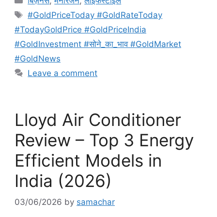
बिज़नेस
,
मनोरंजन
,
लाइफस्टाइल
Tags
#GoldPriceToday #GoldRateToday
#TodayGoldPrice #GoldPriceIndia
#GoldInvestment #सोने_का_भाव #GoldMarket
#GoldNews
Leave a comment
Lloyd Air Conditioner
Review – Top 3 Energy
Efficient Models in
India (2026)
03/06/2026
by
samachar