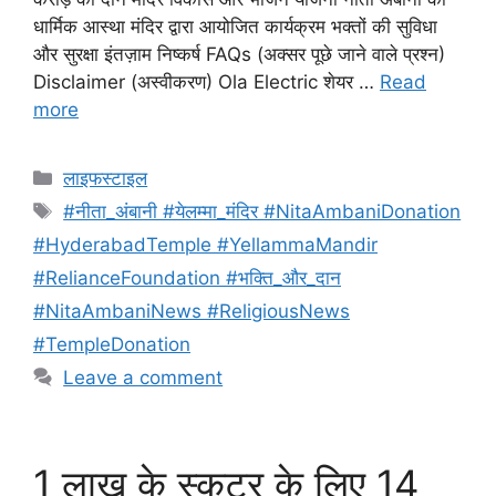
धार्मिक आस्था मंदिर द्वारा आयोजित कार्यक्रम भक्तों की सुविधा
और सुरक्षा इंतज़ाम निष्कर्ष FAQs (अक्सर पूछे जाने वाले प्रश्न)
Disclaimer (अस्वीकरण) Ola Electric शेयर …
Read
more
Categories
लाइफस्टाइल
Tags
#नीता_अंबानी #येलम्मा_मंदिर #NitaAmbaniDonation
#HyderabadTemple #YellammaMandir
#RelianceFoundation #भक्ति_और_दान
#NitaAmbaniNews #ReligiousNews
#TempleDonation
Leave a comment
1 लाख के स्कूटर के लिए 14