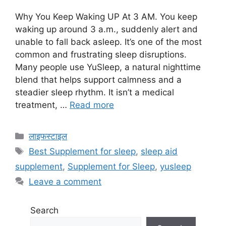
Why You Keep Waking UP At 3 AM. You keep
waking up around 3 a.m., suddenly alert and
unable to fall back asleep. It’s one of the most
common and frustrating sleep disruptions.
Many people use YuSleep, a natural nighttime
blend that helps support calmness and a
steadier sleep rhythm. It isn’t a medical
treatment, …
Read more
Categories
लाइफस्टाइल
Tags
Best Supplement for sleep
,
sleep aid
supplement
,
Supplement for Sleep
,
yusleep
Leave a comment
Search