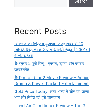
Search
Recent Posts
અમરેલીમાં સિંહના હુમલા: લલ્લુભાઈએ 10
મિનિટ સિંહ સામે લડી બચાવ્યો જીવ | 2001ની
સત્ય ઘટના
🎬 धुरंधर 2 मूवी रिव्यू – एक्शन, ड्रामा और दमदार
एंटरटेनमेंट
🎬 Dhurandhar 2 Movie Review – Action,
Drama & Power-Packed Entertainment
Gold Price Today: आज भारत में सोने का ताज़ा
भाव और निवेश की पूरी जानकारी
Lloyd Air Conditioner Review – Top 3