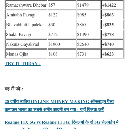
+$1422
Ramaeshwara Dhebar
$57
$1479
+$863
Amitabh Pavagi
$122
$985
+$835
Bhavabhuti Upalekar
$30
$865
+$778
Shakti Pavagi
$712
$1490
+$740
Nakula Gayakvad
$1900
$2640
+$623
Manas Ojha
$108
$731
TRY IT TODAY :
यह भी पढ़ें :
28 वर्षीय व्यक्ति ONLINE MONEY MAKING ऑनलाइन पैसा
कमाकर भारत का सबसे अमीर आदमी बन गया : यहाँ क्लिक करें
Realme 11X 5G vs Realme 11 5G: रियलमी के दो 5G सेलफोन में