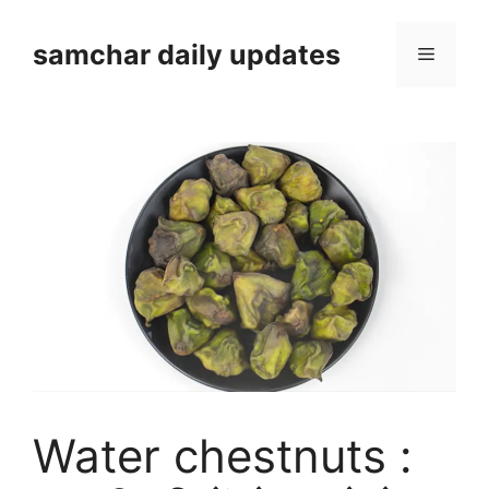
Skip
to
samchar daily updates
Menu
content
Water chestnuts :