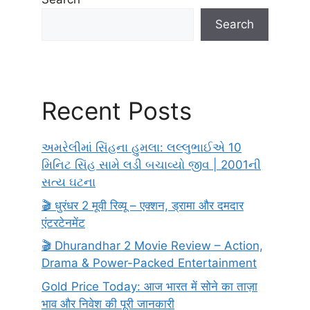
Search
Recent Posts
અમરેલીમાં સિંહના હુમલા: લલ્લુભાઈએ 10
મિનિટ સિંહ સામે લડી બચાવ્યો જીવ | 2001ની
સત્ય ઘટના
🎬 धुरंधर 2 मूवी रिव्यू – एक्शन, ड्रामा और दमदार
एंटरटेनमेंट
🎬 Dhurandhar 2 Movie Review – Action,
Drama & Power-Packed Entertainment
Gold Price Today: आज भारत में सोने का ताज़ा
भाव और निवेश की पूरी जानकारी