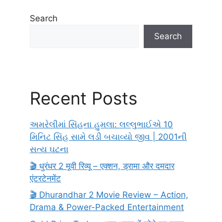
Search
Search
Recent Posts
અમરેલીમાં સિંહના હુમલા: લલ્લુભાઈએ 10
મિનિટ સિંહ સામે લડી બચાવ્યો જીવ | 2001ની
સત્ય ઘટના
🎬 धुरंधर 2 मूवी रिव्यू – एक्शन, ड्रामा और दमदार
एंटरटेनमेंट
🎬 Dhurandhar 2 Movie Review – Action,
Drama & Power-Packed Entertainment