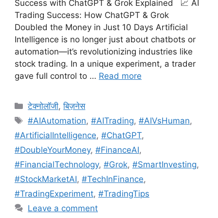
Success with ChatGPT & Grok Explained 📈 AI
Trading Success: How ChatGPT & Grok
Doubled the Money in Just 10 Days Artificial
Intelligence is no longer just about chatbots or
automation—it’s revolutionizing industries like
stock trading. In a unique experiment, a trader
gave full control to …
Read more
Categories
टेक्नोलॉजी
,
बिज़नेस
Tags
#AIAutomation
,
#AITrading
,
#AIVsHuman
,
#ArtificialIntelligence
,
#ChatGPT
,
#DoubleYourMoney
,
#FinanceAI
,
#FinancialTechnology
,
#Grok
,
#SmartInvesting
,
#StockMarketAI
,
#TechInFinance
,
#TradingExperiment
,
#TradingTips
Leave a comment