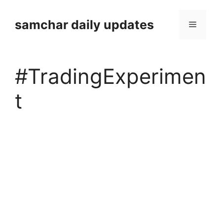
Skip
to
samchar daily updates
Menu
content
#TradingExperimen
t