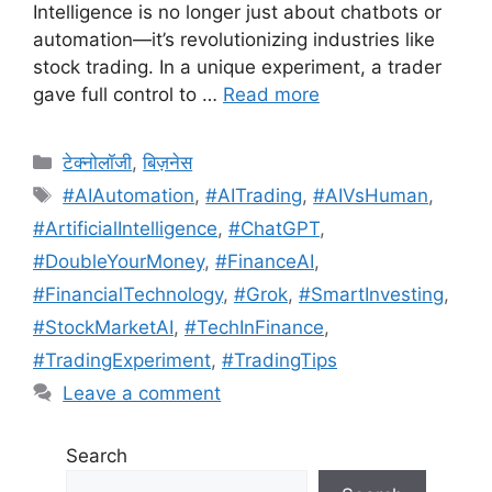
Intelligence is no longer just about chatbots or
automation—it’s revolutionizing industries like
stock trading. In a unique experiment, a trader
gave full control to …
Read more
Categories
टेक्नोलॉजी
,
बिज़नेस
Tags
#AIAutomation
,
#AITrading
,
#AIVsHuman
,
#ArtificialIntelligence
,
#ChatGPT
,
#DoubleYourMoney
,
#FinanceAI
,
#FinancialTechnology
,
#Grok
,
#SmartInvesting
,
#StockMarketAI
,
#TechInFinance
,
#TradingExperiment
,
#TradingTips
Leave a comment
Search