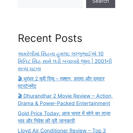
Search
Recent Posts
અમરેલીમાં સિંહના હુમલા: લલ્લુભાઈએ 10
મિનિટ સિંહ સામે લડી બચાવ્યો જીવ | 2001ની
સત્ય ઘટના
🎬 धुरंधर 2 मूवी रिव्यू – एक्शन, ड्रामा और दमदार
एंटरटेनमेंट
🎬 Dhurandhar 2 Movie Review – Action,
Drama & Power-Packed Entertainment
Gold Price Today: आज भारत में सोने का ताज़ा
भाव और निवेश की पूरी जानकारी
Lloyd Air Conditioner Review – Top 3