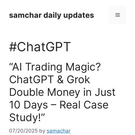
Skip
to
samchar daily updates
Menu
content
#ChatGPT
“AI Trading Magic?
ChatGPT & Grok
Double Money in Just
10 Days – Real Case
Study!”
07/20/2025
by
samachar