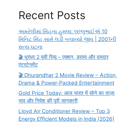
Recent Posts
અમરેલીમાં સિંહના હુમલા: લલ્લુભાઈએ 10
મિનિટ સિંહ સામે લડી બચાવ્યો જીવ | 2001ની
સત્ય ઘટના
🎬 धुरंधर 2 मूवी रिव्यू – एक्शन, ड्रामा और दमदार
एंटरटेनमेंट
🎬 Dhurandhar 2 Movie Review – Action,
Drama & Power-Packed Entertainment
Gold Price Today: आज भारत में सोने का ताज़ा
भाव और निवेश की पूरी जानकारी
Lloyd Air Conditioner Review – Top 3
Energy Efficient Models in India (2026)