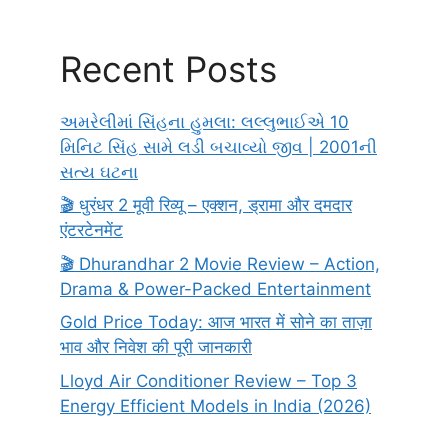
Recent Posts
અમરેલીમાં સિંહના હુમલા: લલ્લુભાઈએ 10
મિનિટ સિંહ સામે લડી બચાવ્યો જીવ | 2001ની
સત્ય ઘટના
🎬 धुरंधर 2 मूवी रिव्यू – एक्शन, ड्रामा और दमदार
एंटरटेनमेंट
🎬 Dhurandhar 2 Movie Review – Action,
Drama & Power-Packed Entertainment
Gold Price Today: आज भारत में सोने का ताज़ा
भाव और निवेश की पूरी जानकारी
Lloyd Air Conditioner Review – Top 3
Energy Efficient Models in India (2026)