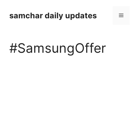
Skip
to
samchar daily updates
Menu
content
#SamsungOffer