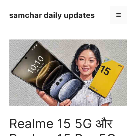
Skip
to
samchar daily updates
Menu
content
Realme 15 5G और