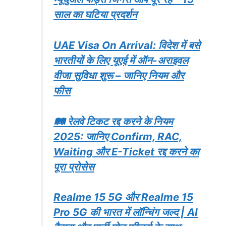
साल का घटिया प्रदर्शन
UAE Visa On Arrival: विदेश में बसे
भारतीयों के लिए यूएई में ऑन-अराइवल
वीजा सुविधा शुरू – जानिए नियम और
फीस
🛤️ रेलवे टिकट रद्द करने के नियम
2025: जानिए Confirm, RAC,
Waiting और E-Ticket रद्द करने का
पूरा प्रोसेस
Realme 15 5G और Realme 15
Pro 5G की भारत में लॉन्चिंग जल्द | AI