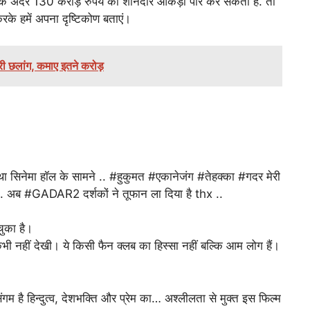
े अंदर 130 करोड़ रुपये का शानदार आंकड़ा पार कर सकती है. तो
करके हमें अपना दृष्टिकोण बताएं।
ी छलांग, कमाए इतने करोड़
था सिनेमा हॉल के सामने .. #हुकुमत #एकानेजंग #तेहक्का #गदर मेरी
है .. अब #GADAR2 दर्शकों ने तूफान ला दिया है thx ..
ुका है।
कभी नहीं देखी। ये किसी फैन क्लब का हिस्सा नहीं बल्कि आम लोग हैं।
 है हिन्दुत्व, देशभक्ति और प्रेम का… अश्लीलता से मुक्त इस फिल्म