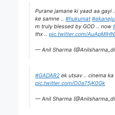
Purane jamane ki yaad aa gayi ..
ke samne ..
#hukumat
#ekanej
m truly blessed by GOD .. now
thx ..
pic.twitter.com/AuApMIH
— Anil Sharma (@Anilsharma_di
#GADAR2
ek utsav .. cinema ka 
pic.twitter.com/O0a75jK0Gk
— Anil Sharma (@Anilsharma_di