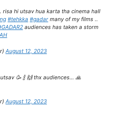
 risa hi utsav hua karta tha cinema hall
ung
#tehkka
#gadar
many of my films ..
#GADAR2
audiences has taken a storm
NAH
r)
August 12, 2023
utsav 🥳 🍾 🙌 thx audiences… 🙏
r)
August 12, 2023