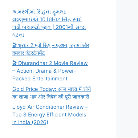
અમરેલીમાં સિંહના હુમલા:
લલ્લુભાઈએ 10 મિનિટ સિંહ સામે
લડી બચાવ્યો જીવ | 2001ની સત્ય
ઘટના
🎬 धुरंधर 2 मूवी रिव्यू – एक्शन, ड्रामा और
दमदार एंटरटेनमेंट
🎬 Dhurandhar 2 Movie Review
– Action, Drama & Power-
Packed Entertainment
Gold Price Today: आज भारत में सोने
का ताज़ा भाव और निवेश की पूरी जानकारी
Lloyd Air Conditioner Review –
Top 3 Energy Efficient Models
in India (2026)