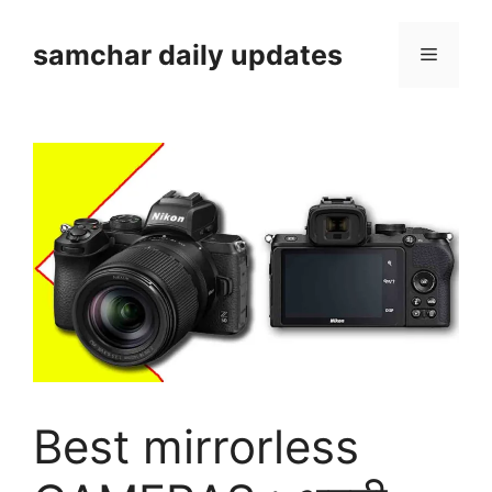
Skip
to
samchar daily updates
Menu
content
Best mirrorless