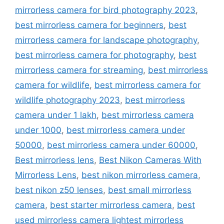
mirrorless camera for bird photography 2023
,
best mirrorless camera for beginners
,
best
mirrorless camera for landscape photography
,
best mirrorless camera for photography
,
best
mirrorless camera for streaming
,
best mirrorless
camera for wildlife
,
best mirrorless camera for
wildlife photography 2023
,
best mirrorless
camera under 1 lakh
,
best mirrorless camera
under 1000
,
best mirrorless camera under
50000
,
best mirrorless camera under 60000
,
Best mirrorless lens
,
Best Nikon Cameras With
Mirrorless Lens
,
best nikon mirrorless camera
,
best nikon z50 lenses
,
best small mirrorless
camera
,
best starter mirrorless camera
,
best
used mirrorless camera lightest mirrorless