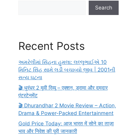
Search
Recent Posts
અમરેલીમાં સિંહના હુમલા: લલ્લુભાઈએ 10
મિનિટ સિંહ સામે લડી બચાવ્યો જીવ | 2001ની
સત્ય ઘટના
🎬 धुरंधर 2 मूवी रिव्यू – एक्शन, ड्रामा और दमदार
एंटरटेनमेंट
🎬 Dhurandhar 2 Movie Review – Action,
Drama & Power-Packed Entertainment
Gold Price Today: आज भारत में सोने का ताज़ा
भाव और निवेश की पूरी जानकारी