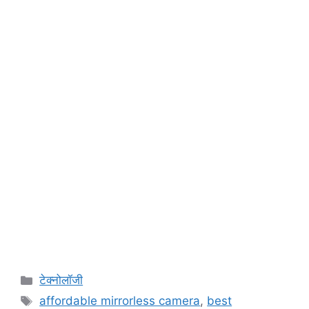
Categories
टेक्नोलॉजी
Tags
affordable mirrorless camera
,
best