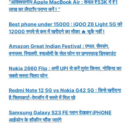
“अविश्वसनीय Apple MacBook Air : केवल ₹53K में ₹1
लाख का लैपटॉप प्राप्त करें ! “
Best phone under 15000 : iQOO Z6 Light 5G को
12000 रुपये से कम में खरीदने का मौका 🔥 चूकें नहीं !
Amazon Great Indian Festival : एप्पल, सैमसंग,
वनप्लस, रियलमी, श्याओमी के सेल फोन पर छप्परफाड़ डिस्काउंट
Nokia 2660 Flip : अभी UPI से करें तुरंत किस्त, नोकिया का
सबसे सस्ता फ्लिप फोन
Redmi Note 12 5G vs Nokia G42 5G : किसे खरीदना
है,फ्लिपकार्ट-ऐमजॉन में सस्ते में मिल रहे
Samsung Galaxy S23 FE प्लान देखकर iPHONE
आईफोन के शौकीन चौंक जाएंगे