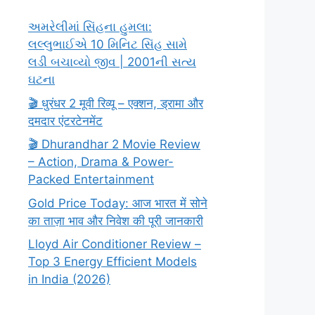
અમરેલીમાં સિંહના હુમલા:
લલ્લુભાઈએ 10 મિનિટ સિંહ સામે
લડી બચાવ્યો જીવ | 2001ની સત્ય
ઘટના
🎬 धुरंधर 2 मूवी रिव्यू – एक्शन, ड्रामा और
दमदार एंटरटेनमेंट
🎬 Dhurandhar 2 Movie Review
– Action, Drama & Power-
Packed Entertainment
Gold Price Today: आज भारत में सोने
का ताज़ा भाव और निवेश की पूरी जानकारी
Lloyd Air Conditioner Review –
Top 3 Energy Efficient Models
in India (2026)