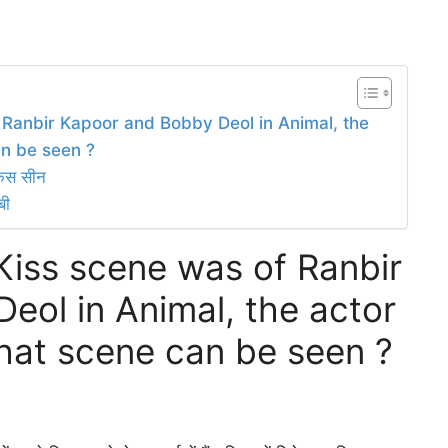
f Ranbir Kapoor and Bobby Deol in Animal, the
an be seen ?
किस सीन
बी
 Kiss scene was of Ranbir
eol in Animal, the actor
that scene can be seen ?