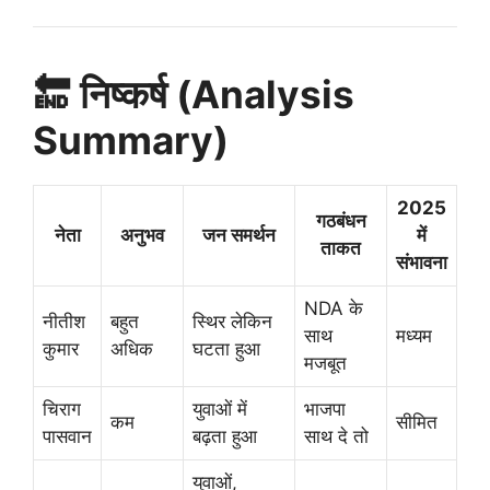
🔚 निष्कर्ष (Analysis
Summary)
2025
गठबंधन
नेता
अनुभव
जन समर्थन
में
ताकत
संभावना
NDA के
नीतीश
बहुत
स्थिर लेकिन
साथ
मध्यम
कुमार
अधिक
घटता हुआ
मजबूत
चिराग
युवाओं में
भाजपा
कम
सीमित
पासवान
बढ़ता हुआ
साथ दे तो
युवाओं,