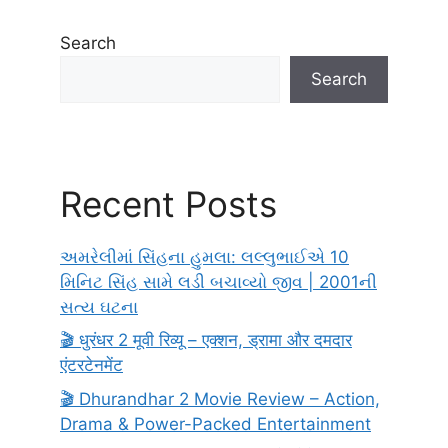
Search
Search
Recent Posts
અમરેલીમાં સિંહના હુમલા: લલ્લુભાઈએ 10
મિનિટ સિંહ સામે લડી બચાવ્યો જીવ | 2001ની
સત્ય ઘટના
🎬 धुरंधर 2 मूवी रिव्यू – एक्शन, ड्रामा और दमदार
एंटरटेनमेंट
🎬 Dhurandhar 2 Movie Review – Action,
Drama & Power-Packed Entertainment