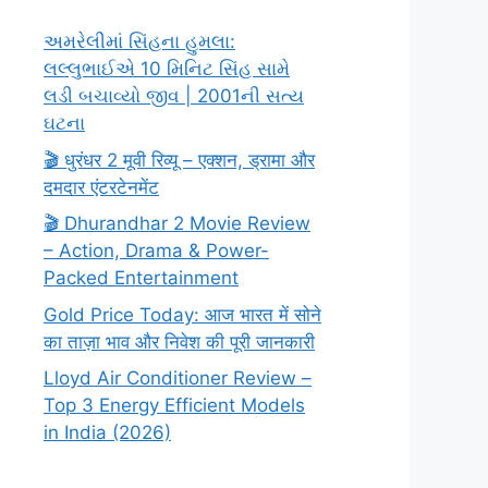
અમરેલીમાં સિંહના હુમલા:
લલ્લુભાઈએ 10 મિનિટ સિંહ સામે
લડી બચાવ્યો જીવ | 2001ની સત્ય
ઘટના
🎬 धुरंधर 2 मूवी रिव्यू – एक्शन, ड्रामा और
दमदार एंटरटेनमेंट
🎬 Dhurandhar 2 Movie Review
– Action, Drama & Power-
Packed Entertainment
Gold Price Today: आज भारत में सोने
का ताज़ा भाव और निवेश की पूरी जानकारी
Lloyd Air Conditioner Review –
Top 3 Energy Efficient Models
in India (2026)