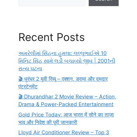
Recent Posts
અમરેલીમાં સિંહના હુમલા: લલ્લુભાઈએ 10
મિનિટ સિંહ સામે લડી બચાવ્યો જીવ | 2001ની
સત્ય ઘટના
🎬 धुरंधर 2 मूवी रिव्यू – एक्शन, ड्रामा और दमदार
एंटरटेनमेंट
🎬 Dhurandhar 2 Movie Review – Action,
Drama & Power-Packed Entertainment
Gold Price Today: आज भारत में सोने का ताज़ा
भाव और निवेश की पूरी जानकारी
Lloyd Air Conditioner Review – Top 3