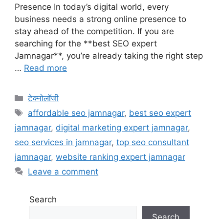
Presence In today’s digital world, every
business needs a strong online presence to
stay ahead of the competition. If you are
searching for the **best SEO expert
Jamnagar**, you’re already taking the right step
…
Read more
Categories
टेक्नोलॉजी
Tags
affordable seo jamnagar
,
best seo expert
jamnagar
,
digital marketing expert jamnagar
,
seo services in jamnagar
,
top seo consultant
jamnagar
,
website ranking expert jamnagar
Leave a comment
Search
Search