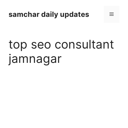
Skip
to
samchar daily updates
Menu
content
top seo consultant
jamnagar