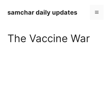
Skip
to
samchar daily updates
Menu
content
The Vaccine War