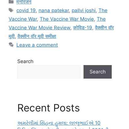
Categories
मनोरंजन
Tags
covid 19
,
nana patekar
,
pallvi joshi
,
The
Vaccine War
,
The Vaccine War Movie
,
The
Vaccine War Movie Review
,
कोविड-19
,
वैक्सीन वॉर
मूवी
,
वैक्सीन वॉर मूवी समीक्षा
Leave a comment
Search
Search
Recent Posts
અમરેલીમાં સિંહના હુમલા: લલ્લુભાઈએ 10