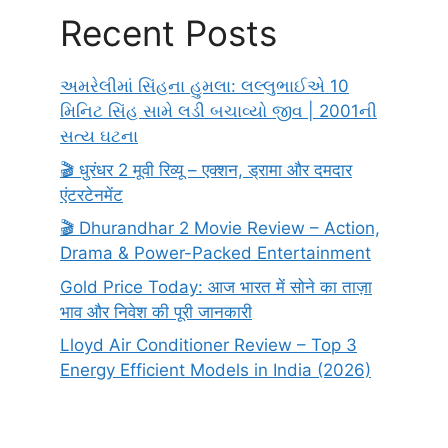
Recent Posts
અમરેલીમાં સિંહના હુમલા: લલ્લુભાઈએ 10
મિનિટ સિંહ સામે લડી બચાવ્યો જીવ | 2001ની
સત્ય ઘટના
🎬 धुरंधर 2 मूवी रिव्यू – एक्शन, ड्रामा और दमदार
एंटरटेनमेंट
🎬 Dhurandhar 2 Movie Review – Action,
Drama & Power-Packed Entertainment
Gold Price Today: आज भारत में सोने का ताज़ा
भाव और निवेश की पूरी जानकारी
Lloyd Air Conditioner Review – Top 3
Energy Efficient Models in India (2026)