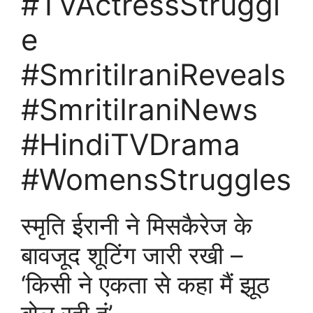
#TVActressStruggl
e
#SmritiIraniReveals
#SmritiIraniNews
#HindiTVDrama
#WomensStruggles
स्मृति ईरानी ने मिसकैरेज के
बावजूद शूटिंग जारी रखी –
‘किसी ने एकता से कहा मैं झूठ