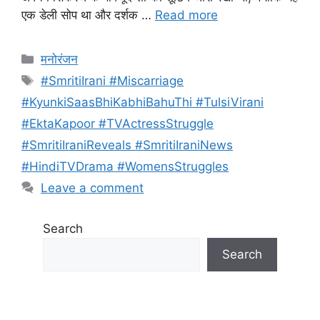
एक डेली सोप था और दर्शक …
Read more
Categories
मनोरंजन
Tags
#SmritiIrani #Miscarriage
#KyunkiSaasBhiKabhiBahuThi #TulsiVirani
#EktaKapoor #TVActressStruggle
#SmritiIraniReveals #SmritiIraniNews
#HindiTVDrama #WomensStruggles
Leave a comment
Search
Search