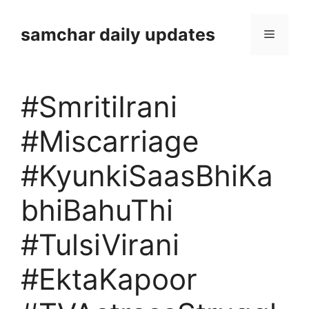
Skip
to
samchar daily updates
Menu
content
#SmritiIrani
#Miscarriage
#KyunkiSaasBhiKa
bhiBahuThi
#TulsiVirani
#EktaKapoor