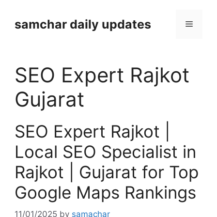
Skip
to
samchar daily updates
Menu
content
SEO Expert Rajkot
Gujarat
SEO Expert Rajkot |
Local SEO Specialist in
Rajkot | Gujarat for Top
Google Maps Rankings
11/01/2025
by
samachar