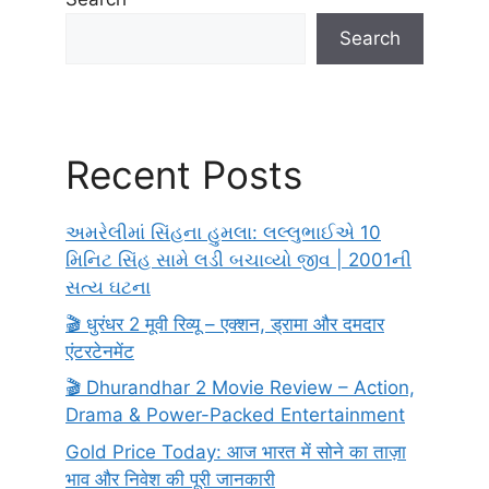
Search
Recent Posts
અમરેલીમાં સિંહના હુમલા: લલ્લુભાઈએ 10
મિનિટ સિંહ સામે લડી બચાવ્યો જીવ | 2001ની
સત્ય ઘટના
🎬 धुरंधर 2 मूवी रिव्यू – एक्शन, ड्रामा और दमदार
एंटरटेनमेंट
🎬 Dhurandhar 2 Movie Review – Action,
Drama & Power-Packed Entertainment
Gold Price Today: आज भारत में सोने का ताज़ा
भाव और निवेश की पूरी जानकारी