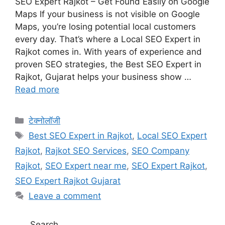
SEO Expert Rajkot – Get Found Easily on Google
Maps If your business is not visible on Google
Maps, you’re losing potential local customers
every day. That’s where a Local SEO Expert in
Rajkot comes in. With years of experience and
proven SEO strategies, the Best SEO Expert in
Rajkot, Gujarat helps your business show …
Read more
Categories
टेक्नोलॉजी
Tags
Best SEO Expert in Rajkot
,
Local SEO Expert
Rajkot
,
Rajkot SEO Services
,
SEO Company
Rajkot
,
SEO Expert near me
,
SEO Expert Rajkot
,
SEO Expert Rajkot Gujarat
Leave a comment
Search