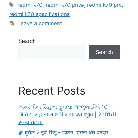
Tags
redmi k70
,
redmi k70 price
,
redmi k70 pro
,
redmi k70 specifications
Leave a comment
Search
Search
Recent Posts
અમરેલીમાં સિંહના હુમલા: લલ્લુભાઈએ 10
મિનિટ સિંહ સામે લડી બચાવ્યો જીવ | 2001ની
સત્ય ઘટના
🎬 धुरंधर 2 मूवी रिव्यू – एक्शन, ड्रामा और दमदार