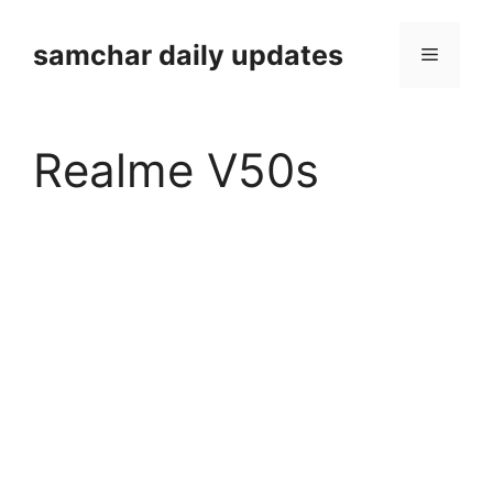
Skip
to
samchar daily updates
Menu
content
Realme V50s