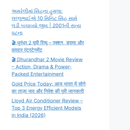
અમરેલીમાં સિંહના હુમલા:
લલ્લુભાઈએ 10 મિનિટ સિંહ સામે
લડી બચાવ્યો જીવ | 2001ની સત્ય
ઘટના
🎬 धुरंधर 2 मूवी रिव्यू – एक्शन, ड्रामा और
दमदार एंटरटेनमेंट
🎬 Dhurandhar 2 Movie Review
– Action, Drama & Power-
Packed Entertainment
Gold Price Today: आज भारत में सोने
का ताज़ा भाव और निवेश की पूरी जानकारी
Lloyd Air Conditioner Review –
Top 3 Energy Efficient Models
in India (2026)