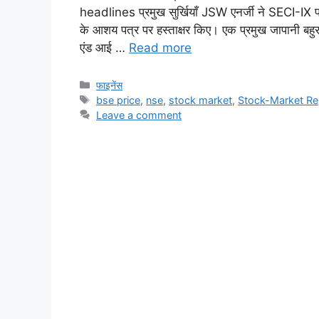
headlines प्रमुख सुर्खियाँ JSW एनर्जी ने SECI-IX
के आशय पत्र पर हस्ताक्षर किए। एक प्रमुख जापानी बहुर
एंड आई …
Read more
Categories
फाइनेंस
Tags
bse price
,
nse
,
stock market
,
Stock-Market Re
Leave a comment