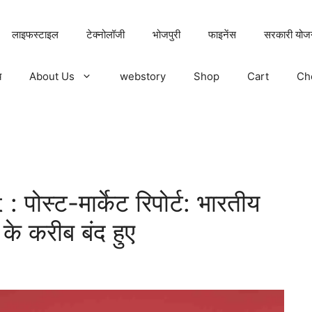
लाइफस्टाइल
टेक्नोलॉजी
भोजपुरी
फाइनेंस
सरकारी योज
य
About Us
webstory
Shop
Cart
Ch
स्ट-मार्केट रिपोर्ट: भारतीय
के करीब बंद हुए