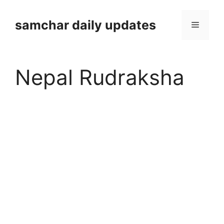
Skip
to
samchar daily updates
Menu
content
Nepal Rudraksha