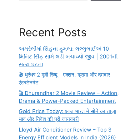
Recent Posts
અમરેલીમાં સિંહના હુમલા: લલ્લુભાઈએ 10
મિનિટ સિંહ સામે લડી બચાવ્યો જીવ | 2001ની
સત્ય ઘટના
🎬 धुरंधर 2 मूवी रिव्यू – एक्शन, ड्रामा और दमदार
एंटरटेनमेंट
🎬 Dhurandhar 2 Movie Review – Action,
Drama & Power-Packed Entertainment
Gold Price Today: आज भारत में सोने का ताज़ा
भाव और निवेश की पूरी जानकारी
Lloyd Air Conditioner Review – Top 3
Energy Efficient Models in India (2026)