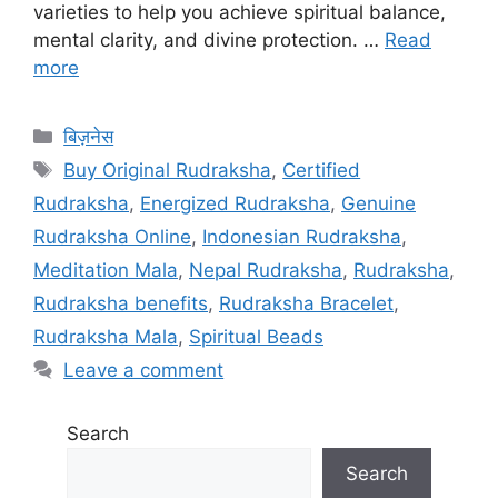
varieties to help you achieve spiritual balance,
mental clarity, and divine protection. …
Read
more
Categories
बिज़नेस
Tags
Buy Original Rudraksha
,
Certified
Rudraksha
,
Energized Rudraksha
,
Genuine
Rudraksha Online
,
Indonesian Rudraksha
,
Meditation Mala
,
Nepal Rudraksha
,
Rudraksha
,
Rudraksha benefits
,
Rudraksha Bracelet
,
Rudraksha Mala
,
Spiritual Beads
Leave a comment
Search
Search