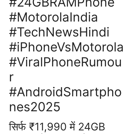
#24GBRAMPhone
#MotorolaIndia
#TechNewsHindi
#iPhoneVsMotorola
#ViralPhoneRumou
r
#AndroidSmartpho
nes2025
सिर्फ ₹11,990 में 24GB