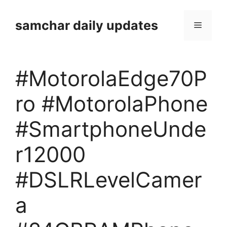
Skip
to
samchar daily updates
Menu
content
#MotorolaEdge70P
ro #MotorolaPhone
#SmartphoneUnde
r12000
#DSLRLevelCamer
a