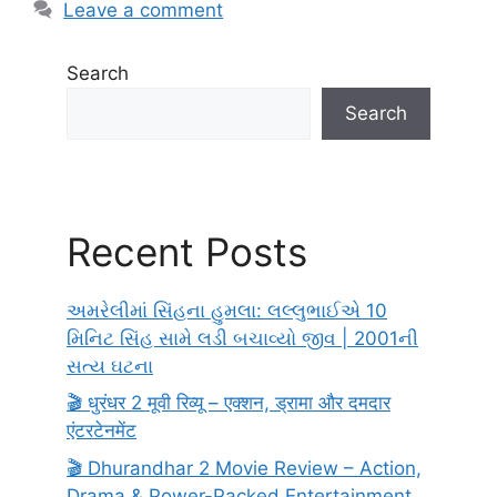
Leave a comment
Search
Search
Recent Posts
અમરેલીમાં સિંહના હુમલા: લલ્લુભાઈએ 10
મિનિટ સિંહ સામે લડી બચાવ્યો જીવ | 2001ની
સત્ય ઘટના
🎬 धुरंधर 2 मूवी रिव्यू – एक्शन, ड्रामा और दमदार
एंटरटेनमेंट
🎬 Dhurandhar 2 Movie Review – Action,
Drama & Power-Packed Entertainment