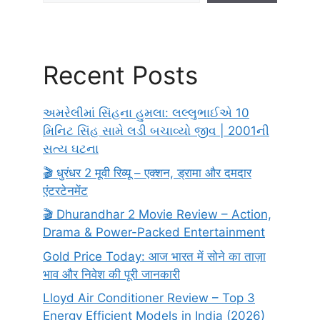
Recent Posts
અમરેલીમાં સિંહના હુમલા: લલ્લુભાઈએ 10
મિનિટ સિંહ સામે લડી બચાવ્યો જીવ | 2001ની
સત્ય ઘટના
🎬 धुरंधर 2 मूवी रिव्यू – एक्शन, ड्रामा और दमदार
एंटरटेनमेंट
🎬 Dhurandhar 2 Movie Review – Action,
Drama & Power-Packed Entertainment
Gold Price Today: आज भारत में सोने का ताज़ा
भाव और निवेश की पूरी जानकारी
Lloyd Air Conditioner Review – Top 3
Energy Efficient Models in India (2026)