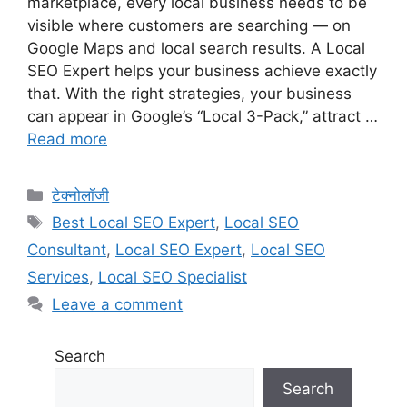
marketplace, every local business needs to be
visible where customers are searching — on
Google Maps and local search results. A Local
SEO Expert helps your business achieve exactly
that. With the right strategies, your business
can appear in Google’s “Local 3-Pack,” attract …
Read more
Categories
टेक्नोलॉजी
Tags
Best Local SEO Expert
,
Local SEO
Consultant
,
Local SEO Expert
,
Local SEO
Services
,
Local SEO Specialist
Leave a comment
Search
Search