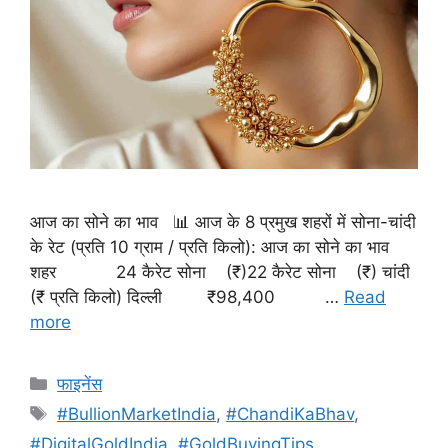
आज का सोने का भाव 📊 आज के 8 प्रमुख शहरों में सोना-चांदी
के रेट (प्रति 10 ग्राम / प्रति किलो): आज का सोने का भाव
शहर 24 कैरेट सोना (₹)22 कैरेट सोना (₹) चांदी
(₹ प्रति किलो) दिल्ली ₹98,400 …
Read
more
Categories
फाइनेंस
Tags
#BullionMarketIndia
,
#ChandiKaBhav
,
#DigitalGoldIndia
,
#GoldBuyingTips
,