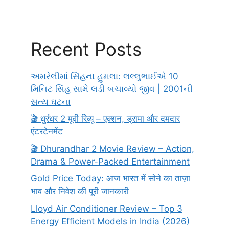
Recent Posts
અમરેલીમાં સિંહના હુમલા: લલ્લુભાઈએ 10
મિનિટ સિંહ સામે લડી બચાવ્યો જીવ | 2001ની
સત્ય ઘટના
🎬 धुरंधर 2 मूवी रिव्यू – एक्शन, ड्रामा और दमदार
एंटरटेनमेंट
🎬 Dhurandhar 2 Movie Review – Action,
Drama & Power-Packed Entertainment
Gold Price Today: आज भारत में सोने का ताज़ा
भाव और निवेश की पूरी जानकारी
Lloyd Air Conditioner Review – Top 3
Energy Efficient Models in India (2026)