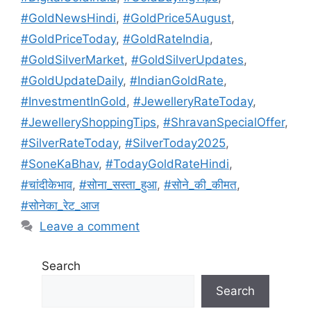
#GoldNewsHindi
,
#GoldPrice5August
,
#GoldPriceToday
,
#GoldRateIndia
,
#GoldSilverMarket
,
#GoldSilverUpdates
,
#GoldUpdateDaily
,
#IndianGoldRate
,
#InvestmentInGold
,
#JewelleryRateToday
,
#JewelleryShoppingTips
,
#ShravanSpecialOffer
,
#SilverRateToday
,
#SilverToday2025
,
#SoneKaBhav
,
#TodayGoldRateHindi
,
#चांदीकेभाव
,
#सोना_सस्ता_हुआ
,
#सोने_की_कीमत
,
#सोनेका_रेट_आज
Leave a comment
Search
Search