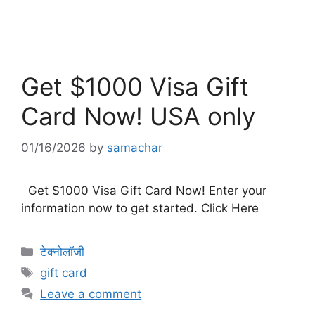
Get $1000 Visa Gift
Card Now! USA only
01/16/2026
by
samachar
Get $1000 Visa Gift Card Now! Enter your
information now to get started. Click Here
Categories
टेक्नोलॉजी
Tags
gift card
Leave a comment