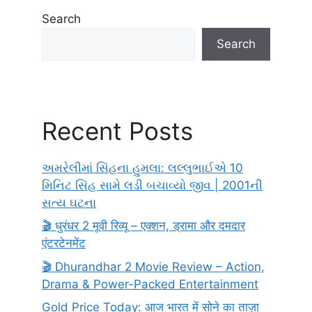
Search
Search
Recent Posts
અમરેલીમાં સિંહના હુમલા: લલ્લુભાઈએ 10
મિનિટ સિંહ સામે લડી બચાવ્યો જીવ | 2001ની
સત્ય ઘટના
🎬 धुरंधर 2 मूवी रिव्यू – एक्शन, ड्रामा और दमदार
एंटरटेनमेंट
🎬 Dhurandhar 2 Movie Review – Action,
Drama & Power-Packed Entertainment
Gold Price Today: आज भारत में सोने का ताज़ा