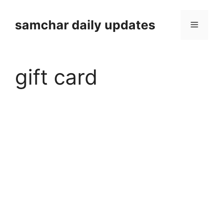
Skip
to
samchar daily updates
Menu
content
gift card