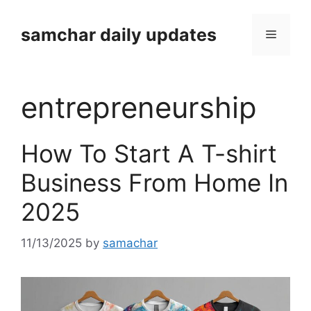
Skip
to
samchar daily updates
Menu
content
entrepreneurship
How To Start A T-shirt
Business From Home In
2025
11/13/2025
by
samachar