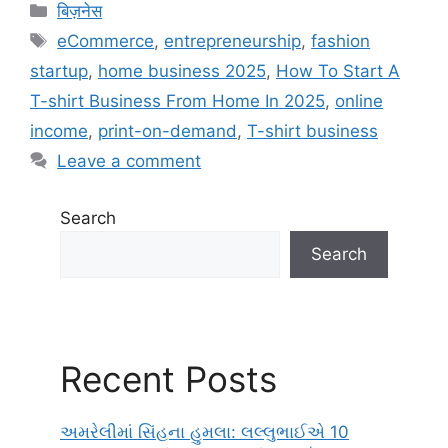
Categories
बिज़नेस
Tags
eCommerce
,
entrepreneurship
,
fashion
startup
,
home business 2025
,
How To Start A
T-shirt Business From Home In 2025
,
online
income
,
print-on-demand
,
T-shirt business
Leave a comment
Search
Search
Recent Posts
અમરેલીમાં સિંહના હુમલા: લલ્લુભાઈએ 10