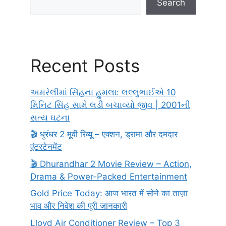
Search
Recent Posts
અમરેલીમાં સિંહના હુમલા: લલ્લુભાઈએ 10
મિનિટ સિંહ સામે લડી બચાવ્યો જીવ | 2001ની
સત્ય ઘટના
🎬 धुरंधर 2 मूवी रिव्यू – एक्शन, ड्रामा और दमदार
एंटरटेनमेंट
🎬 Dhurandhar 2 Movie Review – Action,
Drama & Power-Packed Entertainment
Gold Price Today: आज भारत में सोने का ताज़ा
भाव और निवेश की पूरी जानकारी
Lloyd Air Conditioner Review – Top 3