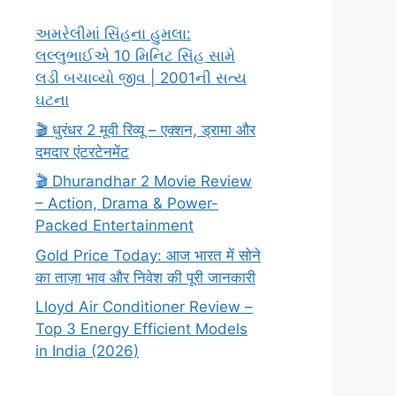
અમરેલીમાં સિંહના હુમલા:
લલ્લુભાઈએ 10 મિનિટ સિંહ સામે
લડી બચાવ્યો જીવ | 2001ની સત્ય
ઘટના
🎬 धुरंधर 2 मूवी रिव्यू – एक्शन, ड्रामा और
दमदार एंटरटेनमेंट
🎬 Dhurandhar 2 Movie Review
– Action, Drama & Power-
Packed Entertainment
Gold Price Today: आज भारत में सोने
का ताज़ा भाव और निवेश की पूरी जानकारी
Lloyd Air Conditioner Review –
Top 3 Energy Efficient Models
in India (2026)