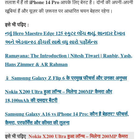
iPhone 14 Pro
तलाश में हैं तो
आपके लिए बेस्ट है। दोनों की अपनी-अपनी
खूबियां हैं और यूज़र की ज़रूरत पर आधारित चयन बेहतर रहेगा।
इसे भी पढ़िए
:
નવું Hero Maestro Edge 125 સ્કૂટર લોંચ થયું, શાનદાર દેખાવ
અને એડવાન્સ્ડ ફીચર્સ સાથે વધુ સારો પર્ફોર્મન્સ
Ramayana: The Introduction | Nitesh Tiwari | Ranbir, Yash,
Hans Zimmer & AR Rahman
Samsung Galaxy Z Flip 6 के प्रमुख फीचर्स और उनका अनुभव
📱
Nokia X200 Ultra हुआ लॉन्च – मिलेगा 200MP कैमरा और
18,100mAh की दमदार बैटरी
Samsung Galaxy A16 vs iPhone 14 Pro: कौन है बेहतर? फीचर्स,
कैमरा, परफॉर्मेंस और कीमत की तुलना
इसे भी पढ़िए
Nokia X200 Ultra हुआ लॉन्च – मिलेगा 200MP कैमरा