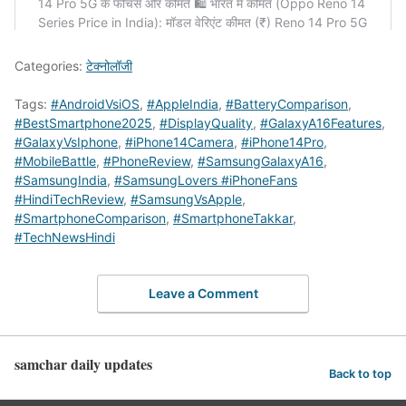
Categories:
टेक्नोलॉजी
Tags:
#AndroidVsiOS
,
#AppleIndia
,
#BatteryComparison
,
#BestSmartphone2025
,
#DisplayQuality
,
#GalaxyA16Features
,
#GalaxyVsIphone
,
#iPhone14Camera
,
#iPhone14Pro
,
#MobileBattle
,
#PhoneReview
,
#SamsungGalaxyA16
,
#SamsungIndia
,
#SamsungLovers #iPhoneFans
#HindiTechReview
,
#SamsungVsApple
,
#SmartphoneComparison
,
#SmartphoneTakkar
,
#TechNewsHindi
Leave a Comment
samchar daily updates
Back to top