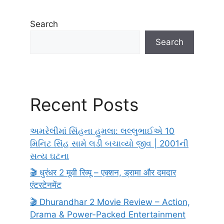
Search
Search
Recent Posts
અમરેલીમાં સિંહના હુમલા: લલ્લુભાઈએ 10
મિનિટ સિંહ સામે લડી બચાવ્યો જીવ | 2001ની
સત્ય ઘટના
🎬 धुरंधर 2 मूवी रिव्यू – एक्शन, ड्रामा और दमदार
एंटरटेनमेंट
🎬 Dhurandhar 2 Movie Review – Action,
Drama & Power-Packed Entertainment