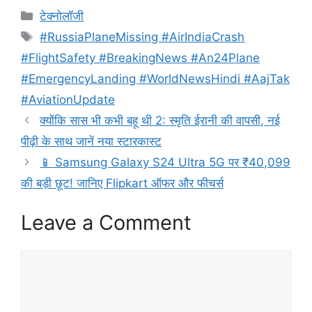
Categories
टेक्नोलॉजी
Tags
#RussiaPlaneMissing #AirIndiaCrash
#FlightSafety #BreakingNews #An24Plane
#EmergencyLanding #WorldNewsHindi #AajTak
#AviationUpdate
क्योंकि सास भी कभी बहू थी 2: स्मृति ईरानी की वापसी, नई
पीढ़ी के साथ जानें नया स्टारकास्ट
📱 Samsung Galaxy S24 Ultra 5G पर ₹40,099
की बड़ी छूट! जानिए Flipkart ऑफर और फीचर्स
Leave a Comment
Comment