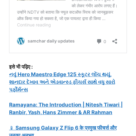
इसे भी पढ़िए
:
નવું Hero Maestro Edge 125 સ્કૂટર લોંચ થયું,
શાનદાર દેખાવ અને એડવાન્સ્ડ ફીચર્સ સાથે વધુ સારો
પર્ફોર્મન્સ
Ramayana: The Introduction | Nitesh Tiwari |
Ranbir, Yash, Hans Zimmer & AR Rahman
📱
Samsung Galaxy Z Flip 6 के प्रमुख फीचर्स और
उनका अनुभव