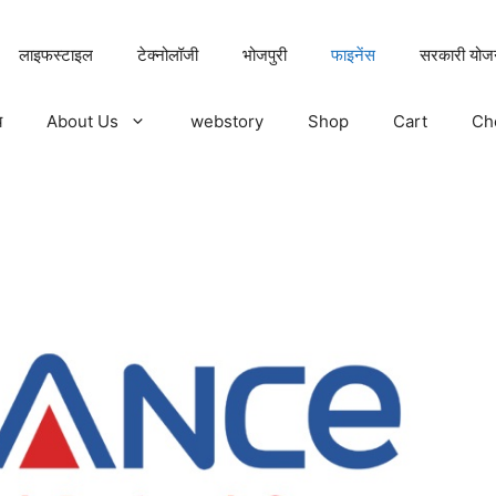
लाइफस्टाइल
टेक्नोलॉजी
भोजपुरी
फाइनेंस
सरकारी योज
य
About Us
webstory
Shop
Cart
Ch