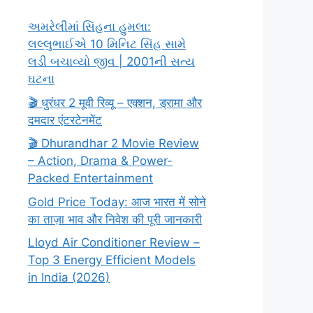
અમરેલીમાં સિંહના હુમલા:
લલ્લુભાઈએ 10 મિનિટ સિંહ સામે
લડી બચાવ્યો જીવ | 2001ની સત્ય
ઘટના
🎬 धुरंधर 2 मूवी रिव्यू – एक्शन, ड्रामा और
दमदार एंटरटेनमेंट
🎬 Dhurandhar 2 Movie Review
– Action, Drama & Power-
Packed Entertainment
Gold Price Today: आज भारत में सोने
का ताज़ा भाव और निवेश की पूरी जानकारी
Lloyd Air Conditioner Review –
Top 3 Energy Efficient Models
in India (2026)