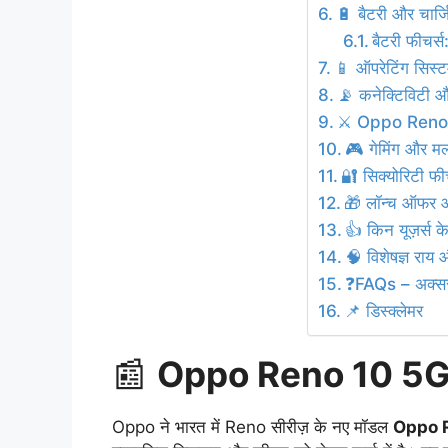
🔋 बैटरी और चार्जि
बैटरी फीचर्स
📱 ऑपरेटिंग सिस्ट
📡 कनेक्टिविटी और
⚔️ Oppo Reno 
🎮 गेमिंग और मल्ट
🔐 सिक्योरिटी फी
🎁 लॉन्च ऑफर 
👍 किन यूज़र्स के
🧠 विशेषज्ञ राय औ
❓FAQs – अक्सर 
📌 डिस्क्लेमर
📰
Oppo Reno 10 5G 
Oppo ने भारत में Reno सीरीज़ के नए मॉडल
Oppo 