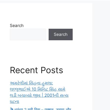
Search
Search
Recent Posts
અમરેલીમાં સિંહના હુમલા:
લલ્લુભાઈએ 10 મિનિટ સિંહ સામે
લડી બચાવ્યો જીવ | 2001ની સત્ય
ઘટના
🎬 धुरंधर 2 मूवी रिव्यू – एक्शन, ड्रामा और