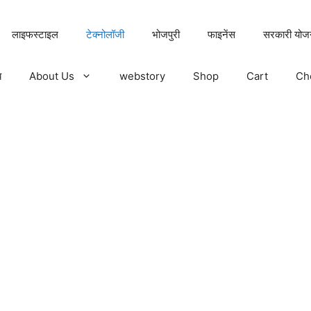
लाइफस्टाइल
टेक्नोलॉजी
भोजपुरी
फाइनेंस
सरकारी योज
य
About Us
webstory
Shop
Cart
Ch