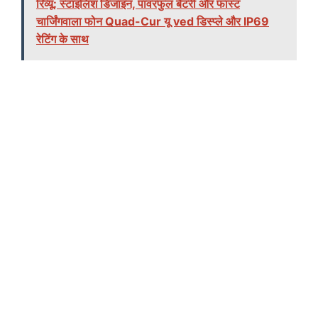
रिव्यू: स्टाइलिश डिजाइन, पावरफुल बैटरी और फास्ट
चार्जिंगवाला फोन Quad-Cur यू ved डिस्प्ले और IP69
रेटिंग के साथ