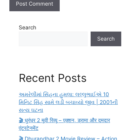
Search
Search
Recent Posts
અમરેલીમાં સિંહના હુમલા: લલ્લુભાઈએ 10
મિનિટ સિંહ સામે લડી બચાવ્યો જીવ | 2001ની
સત્ય ઘટના
🎬 धुरंधर 2 मूवी रिव्यू – एक्शन, ड्रामा और दमदार
एंटरटेनमेंट
🎬 Dhurandhar 2 Movie Review – Action,