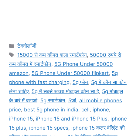
Categories
टेक्नोलॉजी
Tags
15000 से कम कीमत वाला स्मार्टफोन
,
50000 रुपये से
कम कीमत में स्मार्टफोन
,
5G Phone Under 50000
amazon
,
5G Phone Under 50000 flipkart
,
5g
phone with fast charging
,
5g फोन
,
5g में कौन सा फोन
लेना चाहिए
,
5g में सबसे अच्छा मोबाइल कौन सा है
,
5g मोबाइल
के बारे में बताओ
,
5g स्मार्टफोन
,
5जी
,
all mobile phones
price
,
best 5g phone in india
,
cell
,
iphone
,
iPhone 15
,
iPhone 15 and iPhone 15 Plus
,
iphone
15 plus
,
iphone 15 specs
,
iphone 15 कलर वेरिएंट की