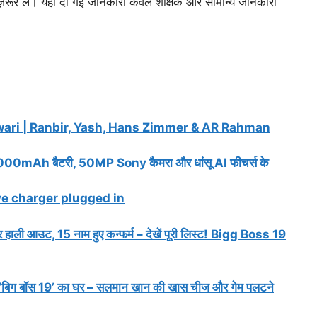
ज़रूर लें। यहां दी गई जानकारी केवल शैक्षिक और सामान्य जानकारी
wari | Ranbir, Yash, Hans Zimmer & AR Rahman
mAh बैटरी, 50MP Sony कैमरा और धांसू AI फीचर्स के
 leave charger plugged in
हाली आउट, 15 नाम हुए कन्फर्म – देखें पूरी लिस्ट! Bigg Boss 19
बिग बॉस 19’ का घर – सलमान खान की खास चीज और गेम पलटने