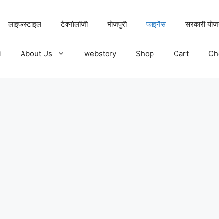
लाइफस्टाइल
टेक्नोलॉजी
भोजपुरी
फाइनेंस
सरकारी योज
य
About Us
webstory
Shop
Cart
Ch