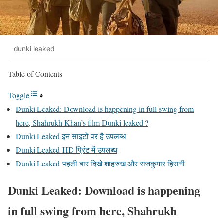
dunki leaked
Table of Contents
Toggle
Dunki Leaked: Download is happening in full swing from
here, Shahrukh Khan’s film Dunki leaked ?
Dunki Leaked इन साइटों पर है उपलब्ध
Dunki Leaked HD प्रिंट में उपलब्ध
Dunki Leaked पहली बार दिखे शाहरुख और राजकुमार हिरानी
Dunki Leaked: Download is happening
in full swing from here, Shahrukh