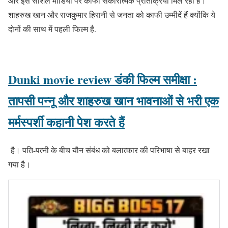
और इसे सोशल मीडिया पर काफी सकारात्मक प्रतिक्रिया मिल रही है।
शाहरुख खान और राजकुमार हिरानी से जनता को काफी उम्मीदें हैं क्योंकि ये
दोनों की साथ में पहली फिल्म है.
Dunki movie review डंकी फिल्म समीक्षा :
तापसी पन्नू और शाहरुख खान भावनाओं से भरी एक
मर्मस्पर्शी कहानी पेश करते हैं
है। पति-पत्नी के बीच यौन संबंध को बलात्कार की परिभाषा से बाहर रखा
गया है।