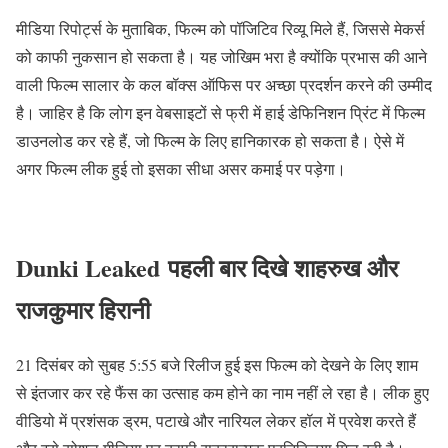
मीडिया रिपोर्ट्स के मुताबिक, फिल्म को पॉजिटिव रिव्यू मिले हैं, जिससे मेकर्स
को काफी नुकसान हो सकता है। यह जोखिम भरा है क्योंकि प्रभास की आने
वाली फिल्म सालार के कल बॉक्स ऑफिस पर अच्छा प्रदर्शन करने की उम्मीद
है। जाहिर है कि लोग इन वेबसाइटों से फ्री में हाई डेफिनिशन प्रिंट में फिल्म
डाउनलोड कर रहे हैं, जो फिल्म के लिए हानिकारक हो सकता है। ऐसे में
अगर फिल्म लीक हुई तो इसका सीधा असर कमाई पर पड़ेगा।
Dunki Leaked पहली बार दिखे शाहरुख और
राजकुमार हिरानी
21 दिसंबर को सुबह 5:55 बजे रिलीज हुई इस फिल्म को देखने के लिए शाम
से इंतजार कर रहे फैंस का उत्साह कम होने का नाम नहीं ले रहा है। लीक हुए
वीडियो में प्रशंसक ड्रम, पटाखे और नारियल लेकर हॉल में प्रवेश करते हैं