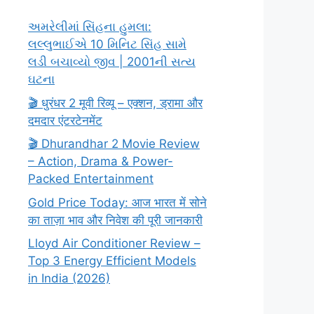
અમરેલીમાં સિંહના હુમલા:
લલ્લુભાઈએ 10 મિનિટ સિંહ સામે
લડી બચાવ્યો જીવ | 2001ની સત્ય
ઘટના
🎬 धुरंधर 2 मूवी रिव्यू – एक्शन, ड्रामा और
दमदार एंटरटेनमेंट
🎬 Dhurandhar 2 Movie Review
– Action, Drama & Power-
Packed Entertainment
Gold Price Today: आज भारत में सोने
का ताज़ा भाव और निवेश की पूरी जानकारी
Lloyd Air Conditioner Review –
Top 3 Energy Efficient Models
in India (2026)