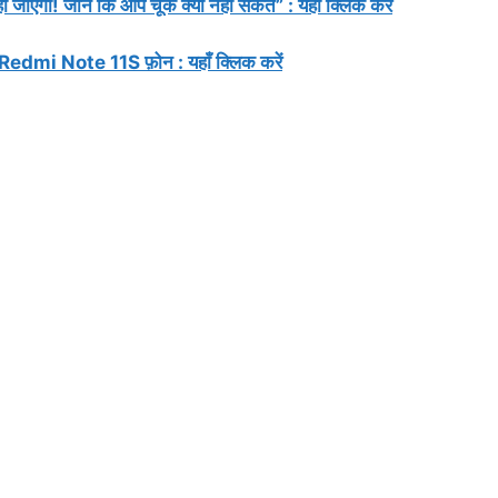
 जानें कि आप चूक क्यों नहीं सकते” : यहाँ क्लिक करें
ा Redmi Note 11S फ़ोन : यहाँ क्लिक करें