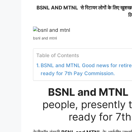
BSNL AND MTNL से रिटायर लोगों के लिए खुशखबरी, 
लि
bsnl and mtnl
Table of Contents
BSNL and MTNL Good news for retired 
ready for 7th Pay Commission.
BSNL and MTNL
people, presently 
ready for 7t