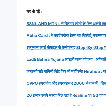
यह भी पढ़ें :
BSNL AND MTNL से रिटायर लोगों के लिए अच्छी खबर :
Abha Card : ये कार्ड रखेगा हेल्थ का रिकॉर्ड, स्वास्थ्य 
आयुष्मान कार्ड मोबाइल से कैसे बनाएं Step-By-Step प्रो
Ladli Behna Yojana लाडली बहना योजना : अविवाहित बह
कराहती रही यामिनी सिंह फिर भी नहीं रुके Nirahua : यहा
OPPO ईयरफोन और ईयरबड्स ₹2000 से कम में : डिस्काउंट
20 हजार रुपये सस्ता मिल रहा है Realme 11 5G का यह 