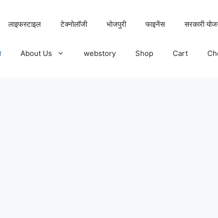
लाइफस्टाइल
टेक्नोलॉजी
भोजपुरी
फाइनेंस
सरकारी योज
य
About Us
webstory
Shop
Cart
Ch