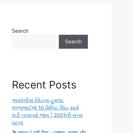
Search
Search
Recent Posts
અમરેલીમાં સિંહના હુમલા:
લલ્લુભાઈએ 10 મિનિટ સિંહ સામે
લડી બચાવ્યો જીવ | 2001ની સત્ય
ઘટના
🎬 धुरंधर 2 मूवी रिव्यू – एक्शन, ड्रामा और