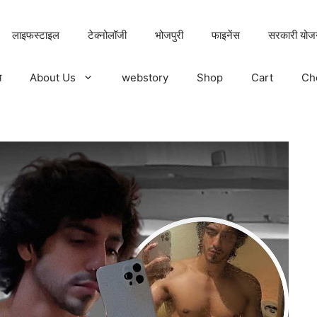
लाइफस्टाइल
टेक्नोलॉजी
भोजपुरी
फाइनेंस
सरकारी योज
य
About Us
webstory
Shop
Cart
Ch