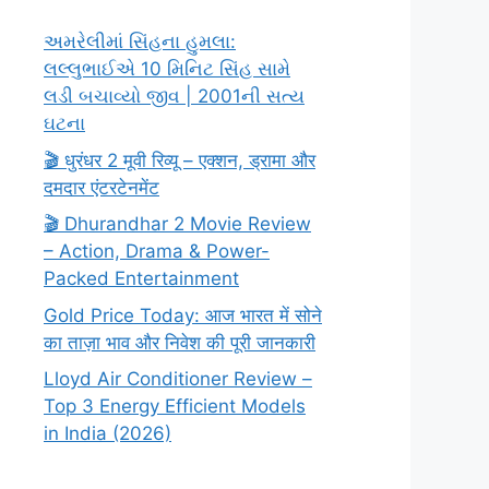
અમરેલીમાં સિંહના હુમલા:
લલ્લુભાઈએ 10 મિનિટ સિંહ સામે
લડી બચાવ્યો જીવ | 2001ની સત્ય
ઘટના
🎬 धुरंधर 2 मूवी रिव्यू – एक्शन, ड्रामा और
दमदार एंटरटेनमेंट
🎬 Dhurandhar 2 Movie Review
– Action, Drama & Power-
Packed Entertainment
Gold Price Today: आज भारत में सोने
का ताज़ा भाव और निवेश की पूरी जानकारी
Lloyd Air Conditioner Review –
Top 3 Energy Efficient Models
in India (2026)