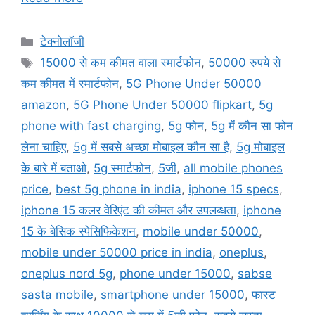
Categories
टेक्नोलॉजी
Tags
15000 से कम कीमत वाला स्मार्टफोन
,
50000 रुपये से
कम कीमत में स्मार्टफोन
,
5G Phone Under 50000
amazon
,
5G Phone Under 50000 flipkart
,
5g
phone with fast charging
,
5g फोन
,
5g में कौन सा फोन
लेना चाहिए
,
5g में सबसे अच्छा मोबाइल कौन सा है
,
5g मोबाइल
के बारे में बताओ
,
5g स्मार्टफोन
,
5जी
,
all mobile phones
price
,
best 5g phone in india
,
iphone 15 specs
,
iphone 15 कलर वेरिएंट की कीमत और उपलब्धता
,
iphone
15 के बेसिक स्पेसिफिकेशन
,
mobile under 50000
,
mobile under 50000 price in india
,
oneplus
,
oneplus nord 5g
,
phone under 15000
,
sabse
sasta mobile
,
smartphone under 15000
,
फास्ट