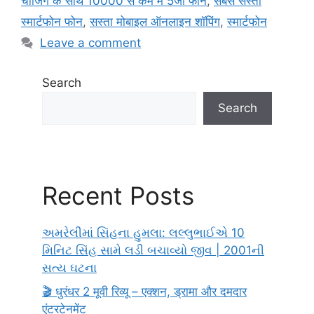
चार्जिंग के साथ 10000 से कम में 5जी फोन
,
सबसे सस्ता
स्मार्टफोन फोन
,
सस्ता मोबाइल ऑनलाइन शॉपिंग
,
स्मार्टफोन
Leave a comment
Search
Search
Recent Posts
અમરેલીમાં સિંહના હુમલા: લલ્લુભાઈએ 10
મિનિટ સિંહ સામે લડી બચાવ્યો જીવ | 2001ની
સત્ય ઘટના
🎬 धुरंधर 2 मूवी रिव्यू – एक्शन, ड्रामा और दमदार
एंटरटेनमेंट