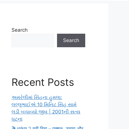
Search
Search
Recent Posts
અમરેલીમાં સિંહના હુમલા:
લલ્લુભાઈએ 10 મિનિટ સિંહ સામે
લડી બચાવ્યો જીવ | 2001ની સત્ય
ઘટના
🎬 धुरंधर 2 मूवी रिव्यू – एक्शन, ड्रामा और