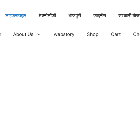
लाइफस्टाइल
टेक्नोलॉजी
भोजपुरी
फाइनेंस
सरकारी योज
य
About Us
webstory
Shop
Cart
Ch