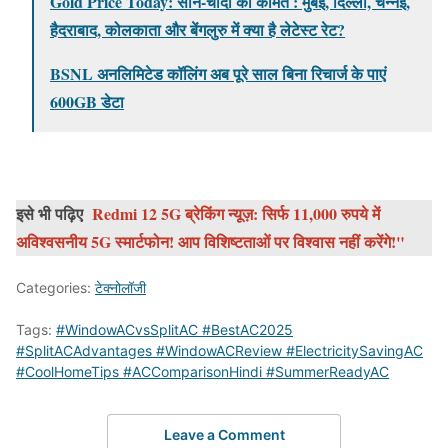
Gold Price Today: सोने-चांदी की कीमतें : मुंबई, दिल्ली, चेन्नई,
हैदराबाद, कोलकाता और बेंगलुरु में क्या है लेटेस्ट रेट?
BSNL अनलिमिटेड कॉलिंग अब पूरे साल बिना रिचार्ज के पाएं
600GB डेटा
इसे भी पढ़िए
Redmi 12 5G ब्रेकिंग न्यूज़: सिर्फ 11,000 रुपये में
अविश्वसनीय 5G स्मार्टफोन! आप विशिष्टताओं पर विश्वास नहीं करेंगे!"
Categories:
टेक्नोलॉजी
Tags:
#WindowACvsSplitAC #BestAC2025
#SplitACAdvantages #WindowACReview #ElectricitySavingAC
#CoolHomeTips #ACComparisonHindi #SummerReadyAC
Leave a Comment