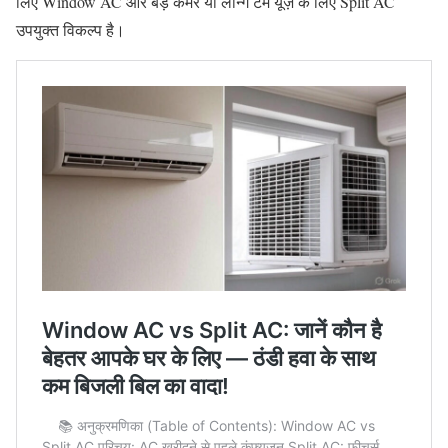
लिए Window AC और बड़े कमरे या लॉन्ग टर्म यूज़ के लिए Split AC
उपयुक्त विकल्प है।