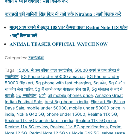
देखने योग्य विशेषताएं : यहाँ क्लिक करें
कराहती रही यामिनी सिंह फिर भी नहीं रुके Nirahua : यहाँ क्लिक करें
मात्र 849 रुपये में अद्भुत 108MP कैमरा वाला Redmi Note 11S फ़ोन
: यहाँ क्लिक करें
ANIMAL TEASER OFFICIAL WATCH NOW
Categories:
टेक्नोलॉजी
Tags:
15000 से कम कीमत वाला स्मार्टफोन
,
50000 रुपये से कम कीमत में
स्मार्टफोन
,
5G Phone Under 50000 amazon
,
5G Phone Under
50000 flipkart
,
5g phone with fast charging
,
5g फोन
,
5g में कौन
सा फोन लेना चाहिए
,
5g में सबसे अच्छा मोबाइल कौन सा है
,
5g मोबाइल के बारे में
बताओ
,
5g स्मार्टफोन
,
5जी
,
all mobile phones price
,
Amazon Great
Indian Festival Sale
,
best 5g phone in india
,
Flipkart Big Billion
Days Sale
,
mobile under 50000
,
mobile under 50000 price in
india
,
Nokia G42 5G
,
phone under 15000
,
Realme 11X 5G
,
Realme 11x 5G launch date in india
,
Realme 11x 5G price
,
Realme 11x 5G review
,
Realme 11x 5G specifications
,
Redmi
Note 12 5G
,
Redmi Note 12 5G vs Nokia G42 5G
,
sabse sasta