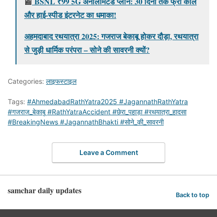
📰
BSNL ₹99 5G अनलिमिटेड प्लान: 30 दिनों तक फ्री कॉल
और हाई-स्पीड इंटरनेट का धमाका!
अहमदाबाद रथयात्रा 2025: गजराज बेकाबू होकर दौड़ा, रथयात्रा
से जुड़ी धार्मिक परंपरा – सोने की सावरनी क्यों?
Categories:
लाइफस्टाइल
Tags:
#AhmedabadRathYatra2025 #JagannathRathYatra
#गजराज_बेकाबू #RathYatraAccident #छेरा_पहाड़ा #रथयात्रा_हादसा
#BreakingNews #JagannathBhakti #सोने_की_सावरनी
Leave a Comment
samchar daily updates
Back to top