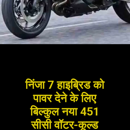
निंजा 7 हाइब्रिड को
पावर देने के लिए
बिल्कुल नया 451
सीसी वॉटर-कूल्ड